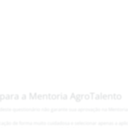
 para a Mentoria AgroTalento
 deste questionário não garante sua aprovação na Mentoria
cação de forma muito cuidadosa e selecionar apenas a apli