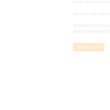
quem realmente pod
Baseado nas suas re
Só preencha esse q
diferença para você
Começar →