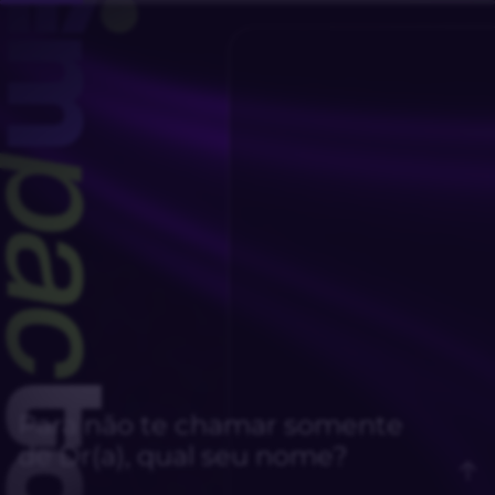
Para não te chamar somente
de Dr(a), qual seu nome?