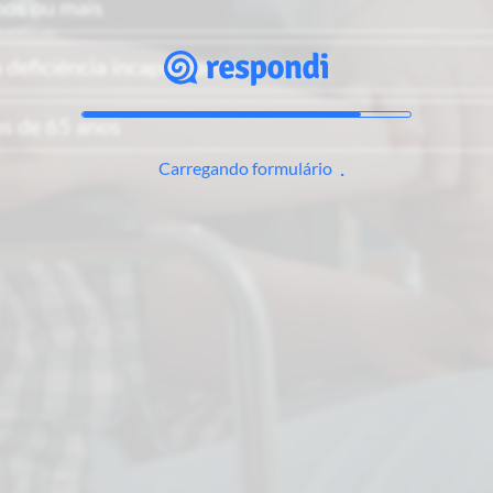
nos ou mais
 deficiência incapacitante
s de 65 anos
Carregando formulário