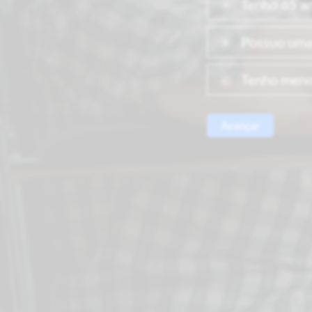
 Tenho 65 a
A
 Possuo uma
B
 Tenho meno
C
Avançar