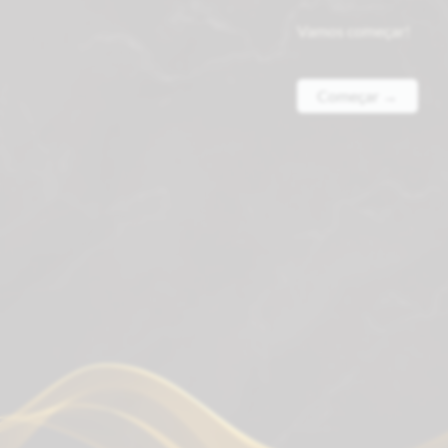
Vamos começar!
Começar →