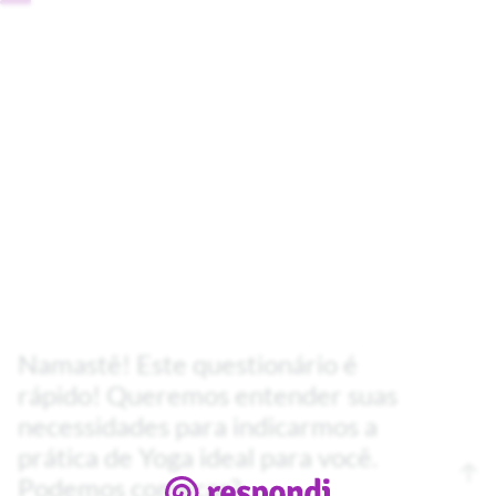
Namastê! Este questionário é
rápido! Queremos entender suas
necessidades para indicarmos a
prática de Yoga ideal para você.
Podemos começar?