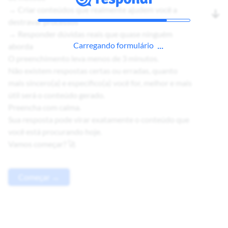
→ Criar conteúdos que realmente ajudem você a
destravar processos
→ Responder dúvidas reais que quase ninguém
Carregando formulário
aborda
O preenchimento leva menos de 3 minutos.
Não existem respostas certas ou erradas, quanto
mais sincero(a) e específico(a) você for, melhor e mais
útil será o conteúdo gerado.
Preencha com calma.
Sua resposta pode virar exatamente o conteúdo que
você está procurando hoje.
Vamos começar? 🚀
Começar →