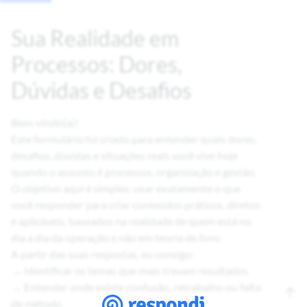
Sua Realidade em
Processos: Dores,
Dúvidas e Desafios
Bem-vindo(a)!
Este formulário foi criado para entender quais dores,
desafios, dúvidas e situações reais você vive hoje
quando o assunto é processos, organização e gestão.
O objetivo aqui é simples: usar exatamente o que
você responder para criar conteúdos práticos, diretos
e aplicáveis, baseados na realidade de quem está no
dia a dia da operação e não em teoria de livro.
A partir das suas respostas, eu consigo:
→ Identificar os temas que mais travam resultados
→ Entender onde existe confusão, retrabalho ou falta
de método