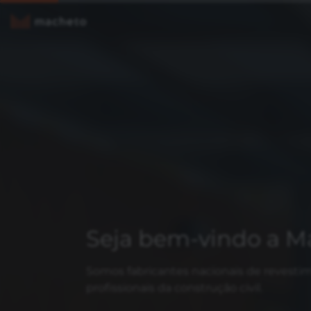
Seja bem-vindo a M
Somos fabricantes nacionais de revestim
profissionais da construção civil.