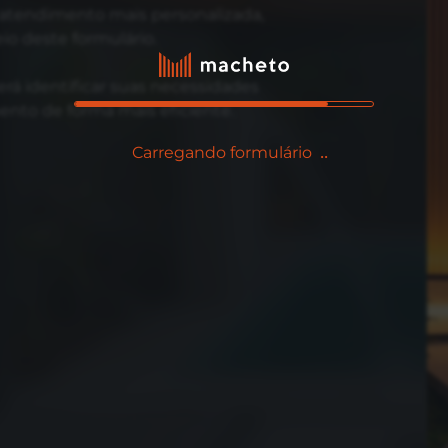
atendimento mais personalizada,
o deste formulário.
erá identificar suas necessidades
ento de forma mais eficiente.
Carregando formulário