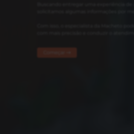
Buscando entregar uma experiência de 
solicitamos algumas informações por mei
Com isso, o especialista da Macheto pod
com mais precisão e conduzir o atendim
Começar →