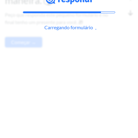
maneira. 🐺
Peço que responda este pequeno formulário e no
final tenho um presente para você. 🎁
Carregando formulário
Começar →