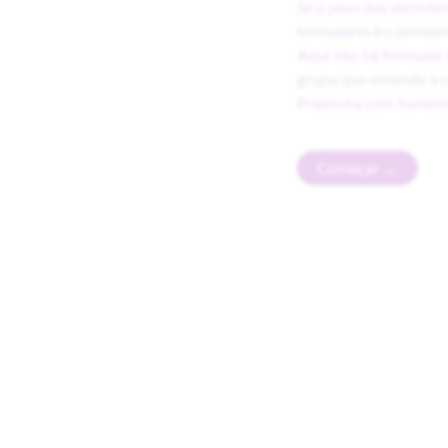
Se o peso das decisões
formulário é o primeir
Aqui não há fórmulas
grupo que entende a r
Preencha com honesti
Começar →