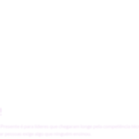
!
Presente é para líderes que chegaram longe pela competência téc
ar pessoas exige algo que ninguém ensinou.