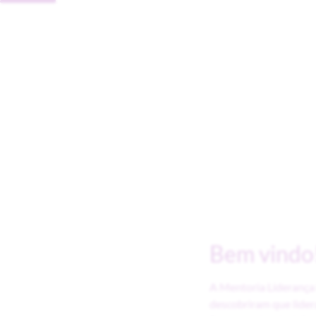
Bem vindo
A Mentoria Liderança 
descobriram que lider