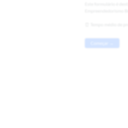
Este formulário é de
Empreendedorismo Bra
⏰ Tempo médio de pr
Começar →