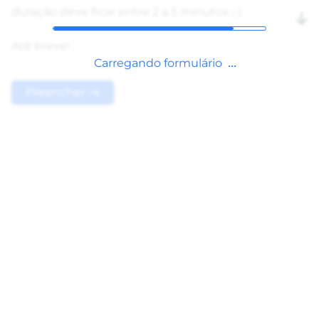
duração deve ficar entre 2 a 5 minutos ;-)
Até breve!
Carregando formulário
Preencher →