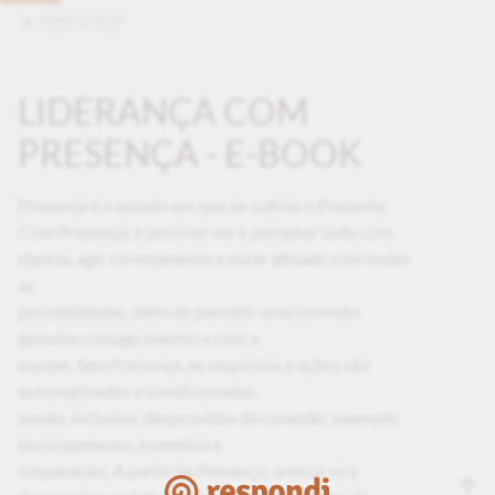
LIDERANÇA COM
PRESENÇA - E-BOOK
Presença é o estado em que se cultiva o Presente.
Com Presença, é possível ver e perceber tudo com
clareza, agir corretamente e estar afinado com todas
as
possibilidades, além de permitir uma conexão
genuína consigo mesmo e com a
equipe. Sem Presença, as respostas e ações são
automatizadas e condicionadas,
sendo, inclusive, desprovidas de conexão, exemplo,
encorajamento, incentivo e
cooperação. A partir da Presença, acessa-se e