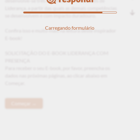
desenvolve-se três importantes habilidades de
Liderança, a partir das quais as demais competências
se desenvolvem e com impacto duradouro.
Carregando formulário
Confira isso e muito mais na leitura deste inspirador
E-book!
SOLICITAÇÃO DO E-BOOK LIDERANÇA COM
PRESENÇA
Para receber o seu E-book, por favor, preencha os
dados nas próximas páginas, ao clicar abaixo em
Começar.
Começar →