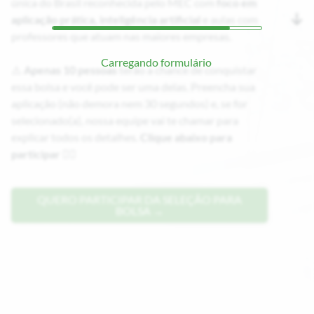
única do Brasil reconhecida pelo MEC com
foco em
aplicação prática, inteligência artificial
e aulas com
professores que atuam nas maiores empresas.
Carregando formulário
⚠️
Apenas 10 pessoas
terão a chance de conquistar
essa bolsa e você pode ser uma delas. Preencha sua
aplicação (não demora nem 30 segundos) e, se for
selecionado(a), nossa equipe vai te chamar para
explicar todos os detalhes.
Clique abaixo para
participar
👇🏼
QUERO PARTICIPAR DA SELEÇÃO PARA
BOLSA →