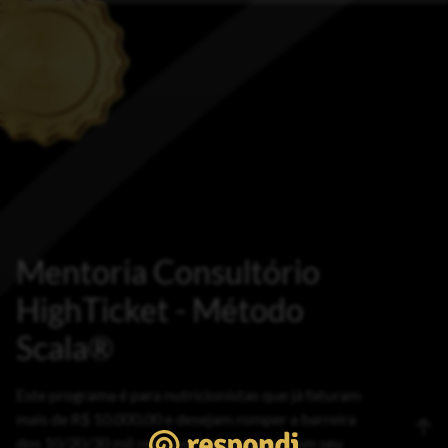
Mentoria Consultório
HighTicket - Método
Scala®
Este programa é para nutricionistas que já faturam
mais de R$ 10.000,00 e desejam romper a barreira
dos 10/20/30 mil reais em faturamento com seu