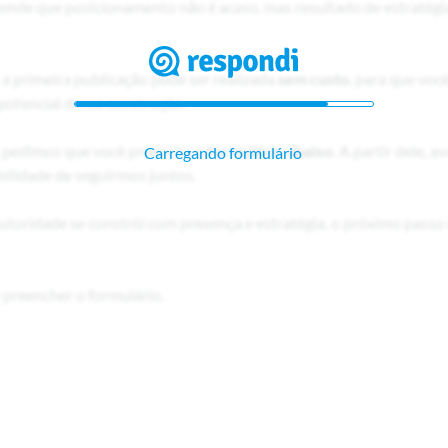
nde que posicionamento não é acaso, mas resultado de estratégi
a primeira publicação pode ser realizada
sem custo
, para que voc
 potencial dessa construção.
 pedimos que você preencha o
formulário abaixo
. A partir dele, a
Carregando formulário
bilidade de seguirmos juntos.
autoridade se constrói com presença e estratégia, o próximo passo 
e preencher o formulário.