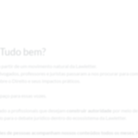
. Tudo bem?
a partir de um movimento natural da Lawletter.
vogados, professores e juristas passaram a nos procurar para com
obre o Direito e seus impactos práticos.
paço para essas vozes.
nado a profissionais que desejam
construir autoridade
por meio de
o para o debate jurídico dentro do ecossistema da Lawletter.
ões de pessoas acompanham nossos conteúdos todos os meses
. 