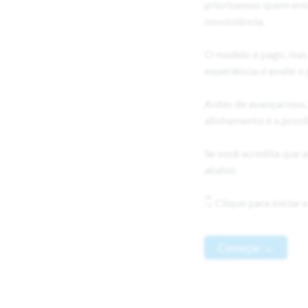
priorizamos quem ente
consistência.
O modelo é pago, mas 
experiência e avalie o
Antes de avançarmos,
alinhamento e a possi
Se você acredita que 
abaixo.
👇 Clique para iniciar 
Começar →