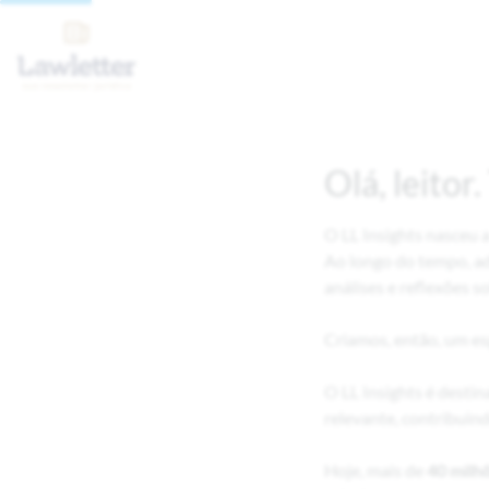
Olá, leitor
O LL Insights nasceu 
Ao longo do tempo, ad
análises e reflexões s
Criamos, então, um es
O LL Insights é desti
relevante, contribuind
Hoje, mais de
40 milh