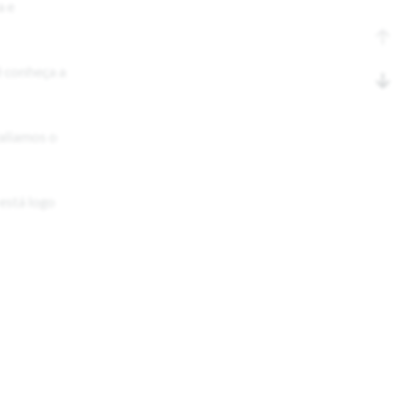
a e
ê conheça a
valiamos o
está logo