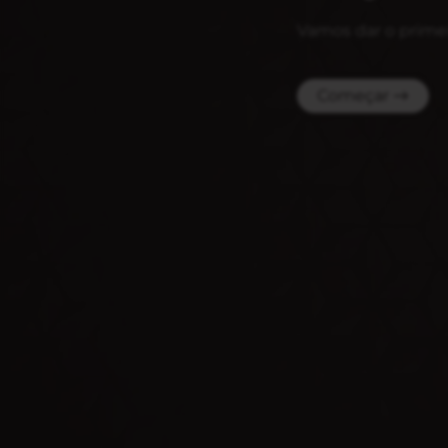
Vamos dar o primei
Começar →