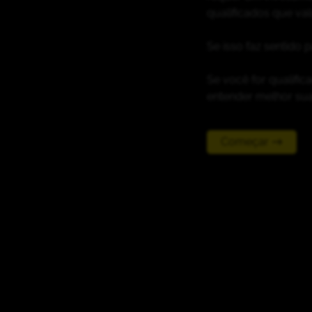
qualificados que val
Se isso faz sentido
Se você for qualifi
entender melhor sua
Começar →