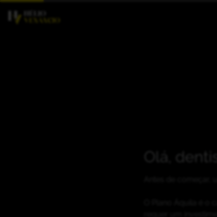
Olá, denti
Antes de começar, u
O Plano Áquila é o c
requer um investime