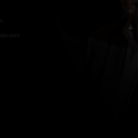
s.
uipe para