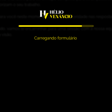
orizam o seu trabalho.
 para você neste momento, siga com sinceridade nas resposta
cado, vamos te encaminhar para uma sessão com a nossa eq
 visão.
Carregando formulário