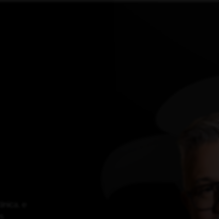
ínica, e
es