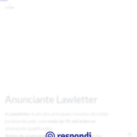
Anunciante Lawletter
A
Lawletter
é um dos principais veículos de mídia
jurídica do país, com
mais de 91 mil leitores
Antes de avançarmos
com qualquer proposta