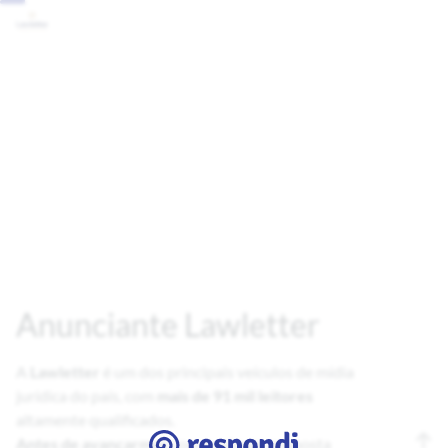
Anunciante Lawletter
A
Lawletter
é um dos principais veículos de mídia
jurídica do país, com
mais de 91 mil leitores
Antes de avançarmos
com qualquer proposta