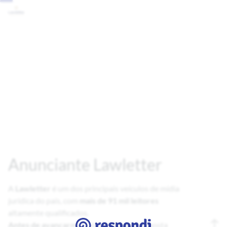
Anunciante Lawletter
A
Lawletter
é um dos principais veículos de mídia
jurídica do país, com
mais de 91 mil leitores
Antes de avançarmos
com qualquer proposta