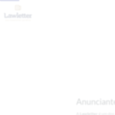
Anunciant
A
Lawletter
é um dos 