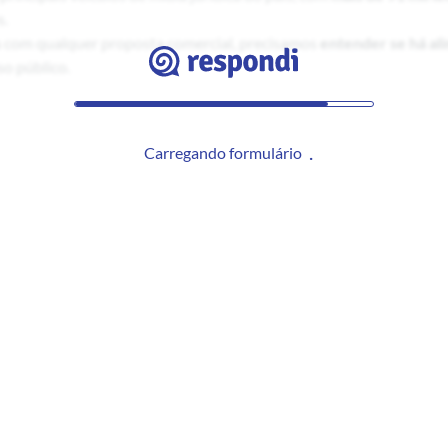
s
com qualquer proposta comercial, precisamos
entender se há a
so público.
Carregando formulário