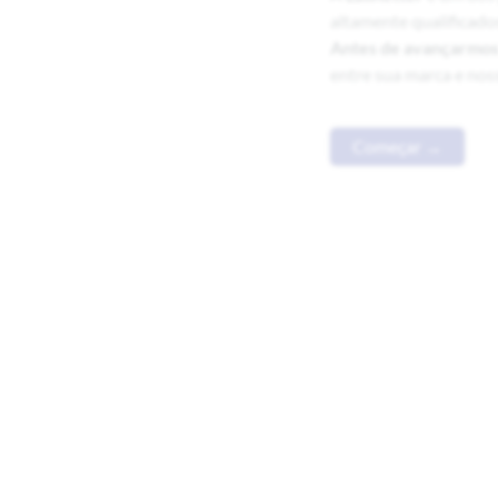
Antes de avançarmo
entre sua marca e nos
Começar →