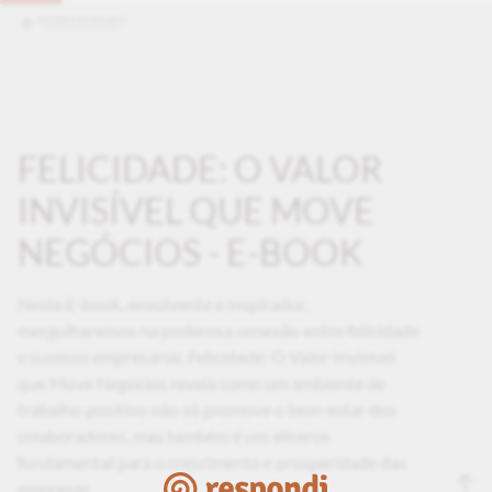
FELICIDADE: O VALOR
INVISÍVEL QUE MOVE
NEGÓCIOS - E-BOOK
Neste E-book, envolvente e inspirador,
mergulharemos na poderosa conexão entre felicidade
e sucesso empresarial. Felicidade: O Valor Invisível
que Move Negócios revela como um ambiente de
trabalho positivo não só promove o bem-estar dos
colaboradores, mas também é um alicerce
fundamental para o crescimento e prosperidade das
empresas.