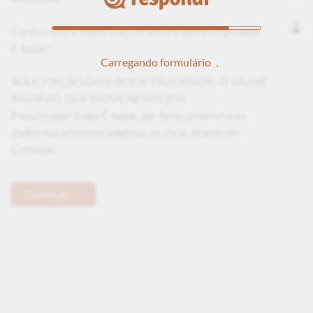
Confira isso e muito mais na leitura deste inspirador
E-book!
Carregando formulário
SOLICITAÇÃO DO E-BOOK FELICIDADE: O VALOR
INVISÍVEL QUE MOVE NEGÓCIOS
Para receber o seu E-book, por favor, preencha os
dados nas próximas páginas, ao clicar abaixo em
Começar.
Começar →