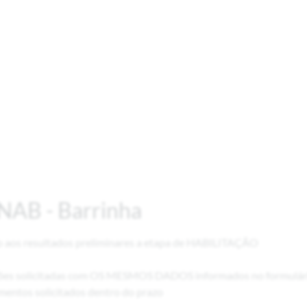
NAB - Barrinha
o aos resultados preliminares a etapa de HABILITAÇÃO
ões solicitadas com OS MESMOS DADOS informados no formulário
mentos solicitados dentro do prazo