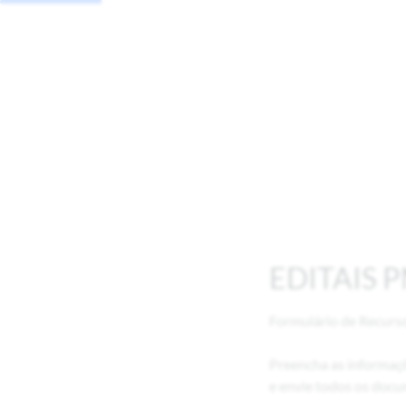
EDITAIS P
Formulário de Recurs
Preencha as informaç
e envie todos os docu