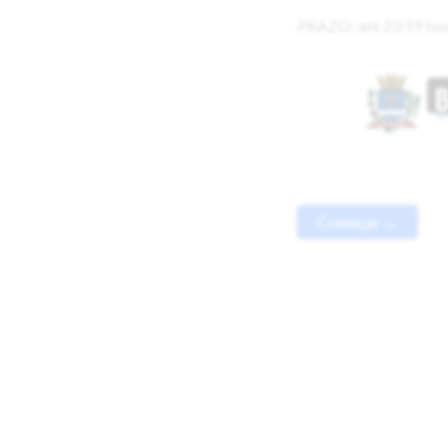
PRAZO: até 23:59 hor
Começar →