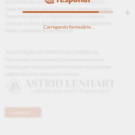
garantindo um conteúdo relevante e impactante,
capaz de inspirar, educar e motivar líderes e equipes.
Queremos ajudá-lo a impulsionar a sua empresa
rumo ao sucesso, abordando tópicos que realmente
Carregando formulário
fazem a diferença no seu dia a dia.
SOLICITAÇÃO DE PROPOSTA COMERCIAL
Para receber uma proposta personalizada para a
palestra, por favor, preencha os dados nas próximas
páginas ao clicar abaixo em começar.
Começar →