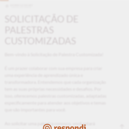
SOLICITAÇÃO DE
PALESTRAS
CUSTOMIZADAS
Bem-vindo à Solicitação de Palestra Customizada!
É um prazer colaborar com sua empresa para criar
uma experiência de aprendizado única e
transformadora. Entendemos que cada organização
tem as suas próprias necessidades e desafios. Por
isso, oferecemos palestras customizadas, adaptadas
especificamente para atender aos objetivos e temas
que são importantes para você.
Ao solicitar uma palestra conosco, você estará