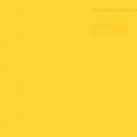
As respostas serão an
Começar →