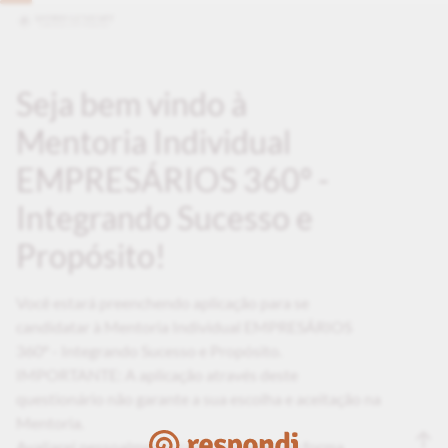
Seja bem vindo à
Mentoria Individual
EMPRESÁRIOS 360º -
Integrando Sucesso e
Propósito!
Você estará preenchendo aplicação para se
candidatar à Mentoria Individual EMPRESÁRIOS
360º - Integrando Sucesso e Propósito.
IMPORTANTE: A aplicação através deste
questionário não garante a sua escolha e aceitação na
Mentoria.
Avaliarei pessoalmente cada aplicação, de forma