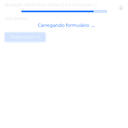
duração deve ficar entre 2 a 5 minutos ;-)
Até breve!
Carregando formulário
Preencher →