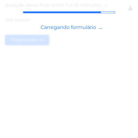
duração deve ficar entre 5 a 10 minutos ;-)
Até breve!
Carregando formulário
Preencher →