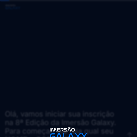
Olá, vamos iniciar sua inscrição
na 8ª Edição da Imersão Galaxy.
Para começar, me fala qual seu