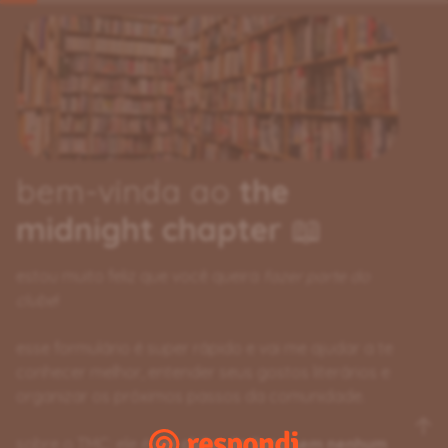
bem-vinda ao
the
midnight chapter
📖
estou muito feliz que você queira
fazer parte do
clube
!
esse formulário é super rápido e vai me ajudar a te
conhecer melhor, entender seus gostos literários e
organizar os próximos passos da comunidade.
sobre o TMC: ele é
um clube do livro sem nenhum