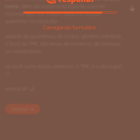
custo
, além da nossa empolgação para ler
histórias que nos trazem alegria e aquele
quentinho no coração!
Carregando formulário
apesar de gostarmos de muitos gêneros literários,
o foco do TMC são livros de romance, de fantasia,
ou romantasias.
se você curte esses universos, o TMC é o seu lugar!
🤍
vamos lá? 🌙
vamos! →